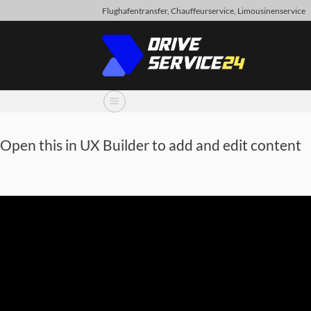
Skip
Flughafentransfer, Chauffeurservice, Limousinenservice
to
content
Open this in UX Builder to add and edit content